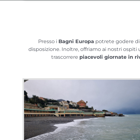
Salta
al
contenuto
Presso i
Bagni Europa
potrete godere di 
disposizione. Inoltre, offriamo ai nostri ospit
trascorrere
piacevoli giornate in r